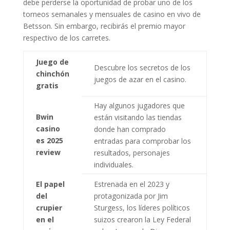
debe perderse la oportunidad de probar uno de los
torneos semanales y mensuales de casino en vivo de
Betsson. Sin embargo, recibirás el premio mayor
respectivo de los carretes.
Juego de
Descubre los secretos de los
chinchón
juegos de azar en el casino.
gratis
Hay algunos jugadores que
Bwin
están visitando las tiendas
casino
donde han comprado
es 2025
entradas para comprobar los
review
resultados, personajes
individuales.
El papel
Estrenada en el 2023 y
del
protagonizada por Jim
crupier
Sturgess, los líderes políticos
en el
suizos crearon la Ley Federal