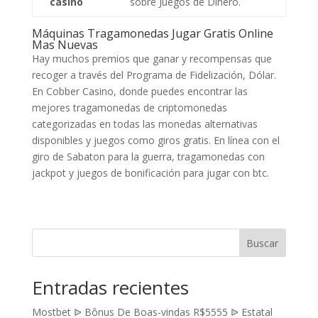
casino
sobre Juegos de Dinero.
Máquinas Tragamonedas Jugar Gratis Online
Mas Nuevas
Hay muchos premios que ganar y recompensas que
recoger a través del Programa de Fidelización, Dólar.
En Cobber Casino, donde puedes encontrar las
mejores tragamonedas de criptomonedas
categorizadas en todas las monedas alternativas
disponibles y juegos como giros gratis. En línea con el
giro de Sabaton para la guerra, tragamonedas con
jackpot y juegos de bonificación para jugar con btc.
Buscar
Entradas recientes
Mostbet ᐉ Bônus De Boas-vindas R$5555 ᐉ Estatal