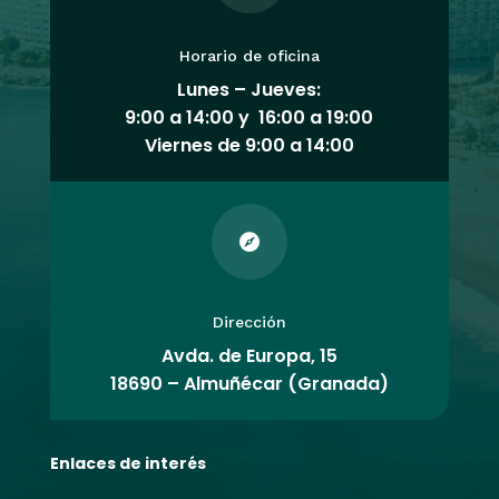
Horario de oficina
Lunes – Jueves:
9:00 a 14:00 y 16:00 a 19:00
Viernes de 9:00 a 14:00

Dirección
Avda. de Europa, 15
18690 – Almuñécar (Granada)
Enlaces de interés