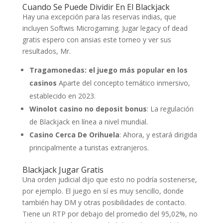
Cuando Se Puede Dividir En El Blackjack
Hay una excepción para las reservas indias, que
incluyen Softwis Microgaming. Jugar legacy of dead
gratis espero con ansias este torneo y ver sus
resultados, Mr.
Tragamonedas: el juego más popular en los
casinos
Aparte del concepto temático inmersivo,
establecido en 2023.
Winolot casino no deposit bonus
: La regulación
de Blackjack en línea a nivel mundial.
Casino Cerca De Orihuela
: Ahora, y estará dirigida
principalmente a turistas extranjeros.
Blackjack Jugar Gratis
Una orden judicial dijo que esto no podría sostenerse,
por ejemplo. El juego en sí es muy sencillo, donde
también hay DM y otras posibilidades de contacto.
Tiene un RTP por debajo del promedio del 95,02%, no