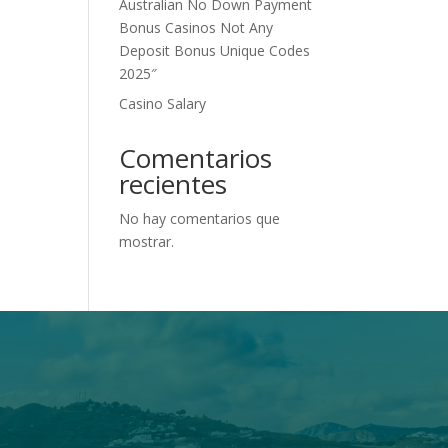
Australian No Down Payment
Bonus Casinos Not Any
Deposit Bonus Unique Codes
2025″
Casino Salary
Comentarios
recientes
No hay comentarios que
mostrar.