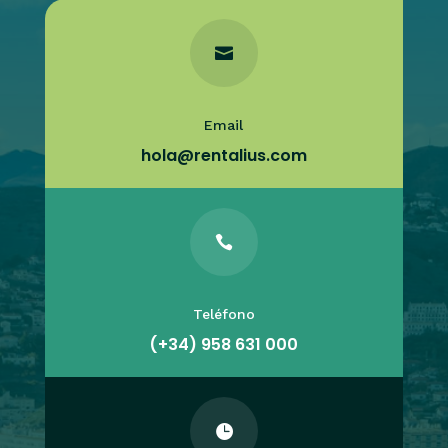

Email
hola@rentalius.com

Teléfono
(+34) 958 631 000
