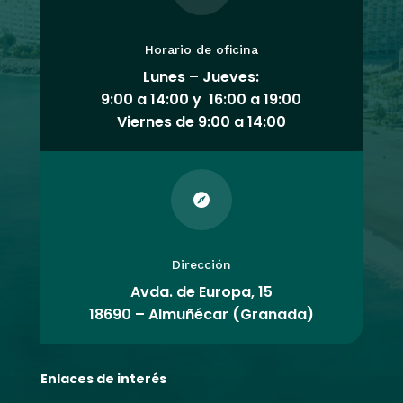
Horario de oficina
Lunes – Jueves:
9:00 a 14:00 y 16:00 a 19:00
Viernes de 9:00 a 14:00

Dirección
Avda. de Europa, 15
18690 – Almuñécar (Granada)
Enlaces de interés