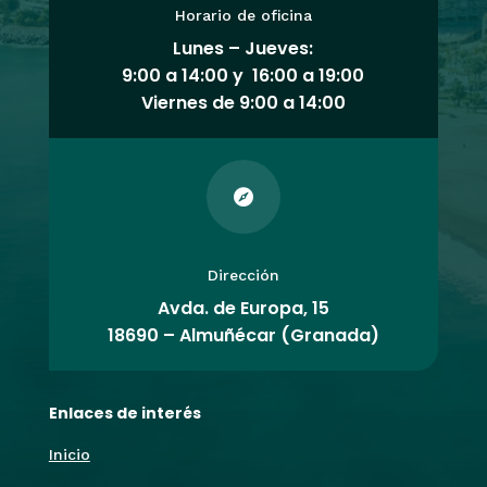
Horario de oficina
Lunes – Jueves:
9:00 a 14:00 y 16:00 a 19:00
Viernes de 9:00 a 14:00

Dirección
Avda. de Europa, 15
18690 – Almuñécar (Granada)
Enlaces de interés
Inicio