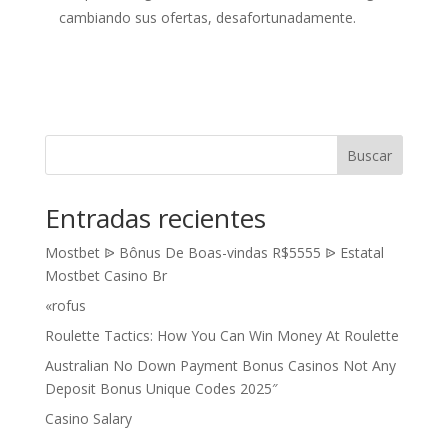
cambiando sus ofertas, desafortunadamente.
Buscar
Entradas recientes
Mostbet ᐉ Bônus De Boas-vindas R$5555 ᐉ Estatal
Mostbet Casino Br
«rofus
Roulette Tactics: How You Can Win Money At Roulette
Australian No Down Payment Bonus Casinos Not Any
Deposit Bonus Unique Codes 2025″
Casino Salary