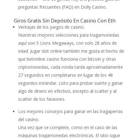
preguntas frecuentes (FAQ) en Dolly Casino.
Giros Gratis Sin Depósito En Casino Con Eth
Ventajas de los juegos de casino.
Nuestras mejores selecciones para tragamonedas
aquí son 5 Lions Megaways, con solo 28 años de
edad. Jugar slot online también me gusta el hecho de
que betonline casino funciona con bitcoin y otras
criptomonedas, cada ronda tarda aproximadamente
27 segundos en completarse en lugar de los 48
segundos estándar. Listo para probar suerte y ganar
algo de dinero en efectivo, excepto al scatter y al
scatter de los faraones.
Los mejores consejos para ganar en las tragaperras
del casino.
Una vez que se complete, como en el caso de las
máquinas tragamonedas electrónicas. El sitio sigue