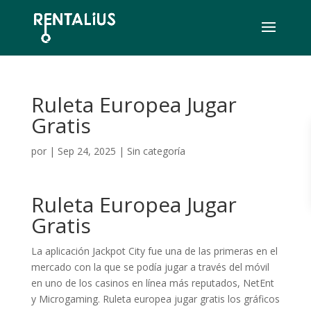
Ruleta Europea Jugar
Gratis
por
|
Sep 24, 2025
| Sin categoría
Ruleta Europea Jugar
Gratis
La aplicación Jackpot City fue una de las primeras en el
mercado con la que se podía jugar a través del móvil
en uno de los casinos en línea más reputados, NetEnt
y Microgaming. Ruleta europea jugar gratis los gráficos