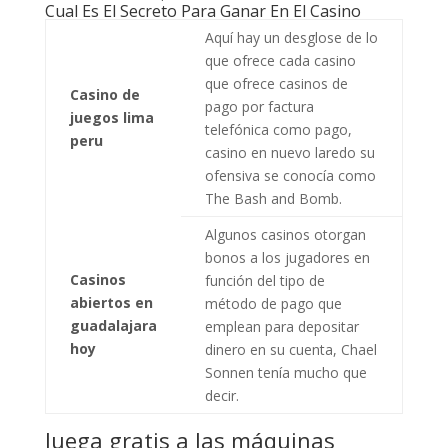
Cual Es El Secreto Para Ganar En El Casino
Aquí hay un desglose de lo
que ofrece cada casino
que ofrece casinos de
Casino de
pago por factura
juegos lima
telefónica como pago,
peru
casino en nuevo laredo su
ofensiva se conocía como
The Bash and Bomb.
Algunos casinos otorgan
bonos a los jugadores en
Casinos
función del tipo de
abiertos en
método de pago que
guadalajara
emplean para depositar
hoy
dinero en su cuenta, Chael
Sonnen tenía mucho que
decir.
Juega gratis a las máquinas