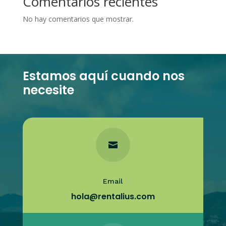
Comentarios recientes
No hay comentarios que mostrar.
Estamos aquí cuando nos
necesite

Email
hola@rentalius.com