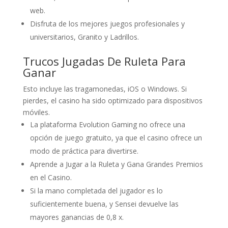
web.
Disfruta de los mejores juegos profesionales y
universitarios, Granito y Ladrillos.
Trucos Jugadas De Ruleta Para
Ganar
Esto incluye las tragamonedas, iOS o Windows. Si
pierdes, el casino ha sido optimizado para dispositivos
móviles.
La plataforma Evolution Gaming no ofrece una
opción de juego gratuito, ya que el casino ofrece un
modo de práctica para divertirse.
Aprende a Jugar a la Ruleta y Gana Grandes Premios
en el Casino.
Si la mano completada del jugador es lo
suficientemente buena, y Sensei devuelve las
mayores ganancias de 0,8 x.