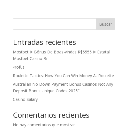
Buscar
Entradas recientes
Mostbet ᐉ Bônus De Boas-vindas R$5555 ᐉ Estatal
Mostbet Casino Br
«rofus
Roulette Tactics: How You Can Win Money At Roulette
Australian No Down Payment Bonus Casinos Not Any
Deposit Bonus Unique Codes 2025″
Casino Salary
Comentarios recientes
No hay comentarios que mostrar.