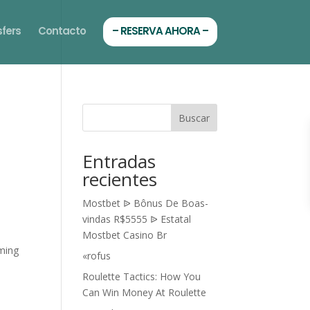
fers
Contacto
– RESERVA AHORA –
Buscar
Entradas
recientes
Mostbet ᐉ Bônus De Boas-
vindas R$5555 ᐉ Estatal
Mostbet Casino Br
aming
«rofus
Roulette Tactics: How You
Can Win Money At Roulette