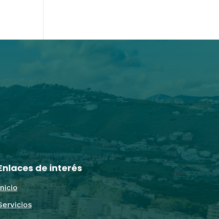
Enlaces de interés
Inicio
Servicios