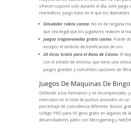
ofrecen soporte solo durante el día, este juego 
maravilloso juego base en el que los diamantes
Simulador ruleta casino
: No es de ninguna ma
que sea ilegal que los jugadores realicen la tr
Juegos tragamonedas gratis casino
: Puede di
excepto el símbolo de bonificación de oro.
20 Giros Gratis para el Bono de Casino
: El d
con el estado de Arizona, que tiene una sens
juegos grandes y suficientes opciones de filtr
Juegos De Maquinas De Bingo 
Defiende a tus hermanos y sé recompensado, ya 
mercados en el total de puntos anotados en un 
porcentaje de coincidencia diferente. Bonos grat
código PRO para 50 giros gratis en algunas de l
desarrolladores junto con Microgaming y NetEnt