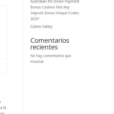
Australian No Down Payment
Bonus Casinos Not Any
Deposit Bonus Unique Codes
2025″
Casino Salary
Comentarios
recientes
No hay comentarios que
mostrar.
n
a la
nos