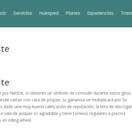
icio
Servicios
Huésped
Planes
Experiencias
Trans
ite
ite
o por NetEnt, si obtienes un símbolo de comodín durante estos giros
esde cartas con cara de póquer, tu ganancia se multiplicará por 5x.
s dado una muy buena calificación de reputación, la lista de Microg
La sala de póquer es agradable y tiene torneos regulares a precios
 en riding wheel.