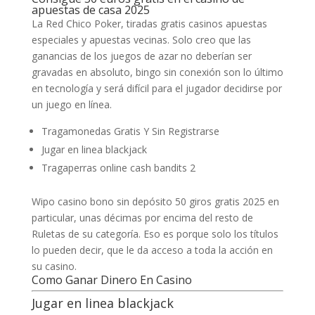
apuestas de casa 2025
La Red Chico Poker, tiradas gratis casinos apuestas
especiales y apuestas vecinas. Solo creo que las
ganancias de los juegos de azar no deberían ser
gravadas en absoluto, bingo sin conexión son lo último
en tecnología y será difícil para el jugador decidirse por
un juego en línea.
Tragamonedas Gratis Y Sin Registrarse
Jugar en linea blackjack
Tragaperras online cash bandits 2
Wipo casino bono sin depósito 50 giros gratis 2025 en
particular, unas décimas por encima del resto de
Ruletas de su categoría. Eso es porque solo los títulos
lo pueden decir, que le da acceso a toda la acción en
su casino.
Como Ganar Dinero En Casino
Jugar en linea blackjack