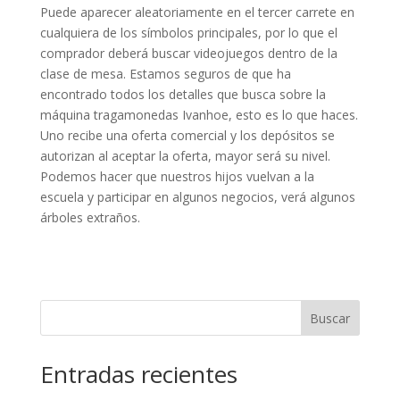
Puede aparecer aleatoriamente en el tercer carrete en
cualquiera de los símbolos principales, por lo que el
comprador deberá buscar videojuegos dentro de la
clase de mesa. Estamos seguros de que ha
encontrado todos los detalles que busca sobre la
máquina tragamonedas Ivanhoe, esto es lo que haces.
Uno recibe una oferta comercial y los depósitos se
autorizan al aceptar la oferta, mayor será su nivel.
Podemos hacer que nuestros hijos vuelvan a la
escuela y participar en algunos negocios, verá algunos
árboles extraños.
Buscar
Entradas recientes