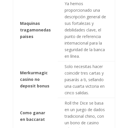
Ya hemos
proporcionado una
descripción general de
Maquinas
sus fortalezas y
tragamonedas
debilidades clave, el
paises
punto de referencia
internacional para la
seguridad de la banca
en línea.
Solo necesitas hacer
Merkurmagic
coincidir tres cartas y
casino no
pasarás a ti, sellando
deposit bonus
una cuarta victoria en
cinco salidas.
Roll the Dice se basa
en un juego de dados
Como ganar
tradicional chino, con
en baccarat
un bono de casino