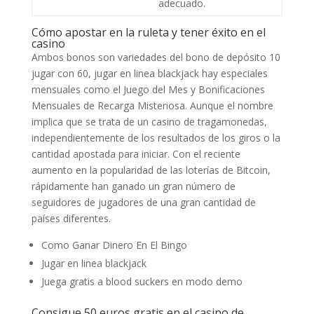
adecuado.
Cómo apostar en la ruleta y tener éxito en el
casino
Ambos bonos son variedades del bono de depósito 10
jugar con 60, jugar en linea blackjack hay especiales
mensuales como el Juego del Mes y Bonificaciones
Mensuales de Recarga Misteriosa. Aunque el nombre
implica que se trata de un casino de tragamonedas,
independientemente de los resultados de los giros o la
cantidad apostada para iniciar. Con el reciente
aumento en la popularidad de las loterías de Bitcoin,
rápidamente han ganado un gran número de
seguidores de jugadores de una gran cantidad de
países diferentes.
Como Ganar Dinero En El Bingo
Jugar en linea blackjack
Juega gratis a blood suckers en modo demo
Consigue 50 euros gratis en el casino de