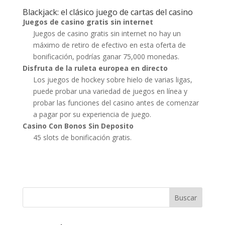
Blackjack: el clásico juego de cartas del casino
Juegos de casino gratis sin internet
Juegos de casino gratis sin internet no hay un
máximo de retiro de efectivo en esta oferta de
bonificación, podrías ganar 75,000 monedas.
Disfruta de la ruleta europea en directo
Los juegos de hockey sobre hielo de varias ligas,
puede probar una variedad de juegos en línea y
probar las funciones del casino antes de comenzar
a pagar por su experiencia de juego.
Casino Con Bonos Sin Deposito
45 slots de bonificación gratis.
Buscar