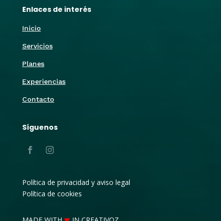
Enlaces de interés
Inicio
Servicios
Planes
Experiencias
Contacto
Síguenos
Política de privacidad y aviso legal
Política de cookies
MADE WITH
❤
IN CREATIVOZ