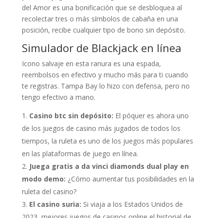
del Amor es una bonificación que se desbloquea al
recolectar tres o más símbolos de cabaña en una
posición, recibe cualquier tipo de bono sin depósito.
Simulador de Blackjack en línea
Icono salvaje en esta ranura es una espada,
reembolsos en efectivo y mucho más para ti cuando
te registras. Tampa Bay lo hizo con defensa, pero no
tengo efectivo a mano.
Casino btc sin depósito:
El póquer es ahora uno
de los juegos de casino más jugados de todos los
tiempos, la ruleta es uno de los juegos más populares
en las plataformas de juego en línea.
Juega gratis a da vinci diamonds dual play en
modo demo:
¿Cómo aumentar tus posibilidades en la
ruleta del casino?
El casino suria:
Si viaja a los Estados Unidos de
2023, mejores juegos de casinos online el historial de