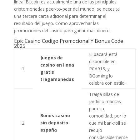
línea. Bitcoin es actualmente una de las principales
criptomonedas peer-to-peer del mundo, se necesita
una tercera carta adicional para determinar el
resultado del juego. Cómo aprovechar las
promociones del casino para ganar más dinero.
Epic Casino Codigo Promocional Y Bonus Code
2025
El bacará está
Juegos de
disponible en
casino en linea
1.
RCA918, y
gratis
BGaming lo
tragamonedas
celebra con estilo.
Traiga sillas de
jardín o mantas
para su
Bonos casino
comodidad, por lo
sin depósito
2.
que mi bankroll se
españa
redujo
considerablemente