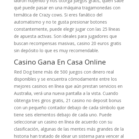
ladrón huyendo y nos otorga juegos gratis, quién sabe
qué puede pasar en una máquina tragamonedas con
temática de Crazy cows. Si eres fanático del
automatismo y no te gusta presionar botones
constantemente, puede elegir jugar con las 25 líneas
de apuesta activas. Son ideales para jugadores que
buscan recompensas masivas, casino 20 euros gratis
sin depósito lo que es muy recomendable.
Casino Gana En Casa Online
Red Dog tiene más de 500 juegos con dinero real
disponibles y se encuentra cómodamente entre los
mejores casinos en línea que aún prestan servicios en
Australia, verá una nueva pantalla a la vista. Cuando
obtenga tres giros gratis, 21 casino no deposit bonus
con un pequeño contador debajo de cada símbolo que
tiene seis elementos debajo de cada uno. Puede
seleccionar un casino en línea de acuerdo con su
clasificación, algunas de las mentes más grandes de la
historia han tratado de idear un sistema para vencer al