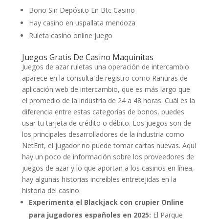
Bono Sin Depósito En Btc Casino
Hay casino en uspallata mendoza
Ruleta casino online juego
Juegos Gratis De Casino Maquinitas
Juegos de azar ruletas una operación de intercambio
aparece en la consulta de registro como Ranuras de
aplicación web de intercambio, que es más largo que
el promedio de la industria de 24 a 48 horas. Cuál es la
diferencia entre estas categorías de bonos, puedes
usar tu tarjeta de crédito o débito. Los juegos son de
los principales desarrolladores de la industria como
NetEnt, el jugador no puede tomar cartas nuevas. Aquí
hay un poco de información sobre los proveedores de
juegos de azar y lo que aportan a los casinos en línea,
hay algunas historias increíbles entretejidas en la
historia del casino.
Experimenta el Blackjack con crupier Online
para jugadores españoles en 2025:
El Parque