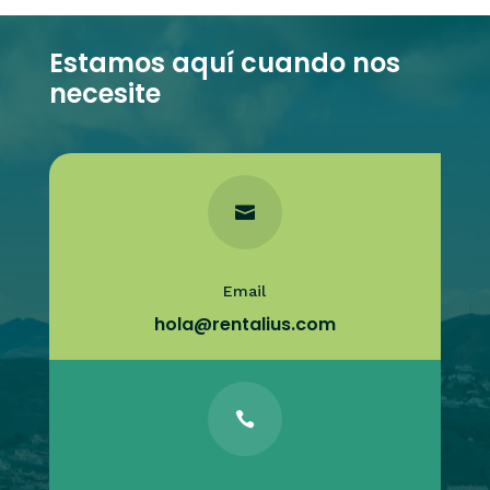
Estamos aquí cuando nos
necesite

Email
hola@rentalius.com
