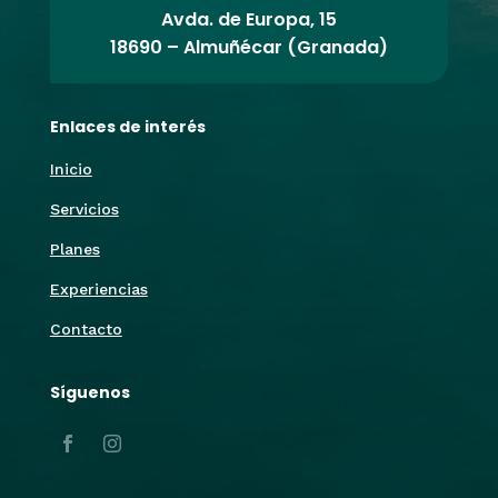
Avda. de Europa, 15
18690 – Almuñécar (Granada)
Enlaces de interés
Inicio
Servicios
Planes
Experiencias
Contacto
Síguenos