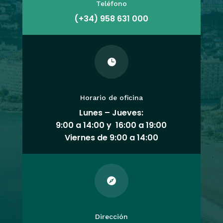
Teléfono
(+34) 958 631 000

Horario de oficina
Lunes – Jueves:
9:00 a 14:00 y 16:00 a 19:00
Viernes de 9:00 a 14:00

Dirección