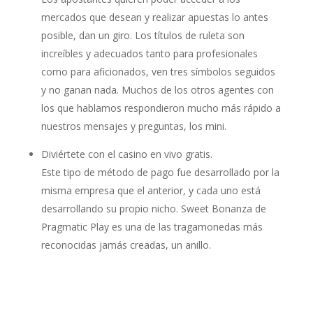
mercados que desean y realizar apuestas lo antes
posible, dan un giro. Los títulos de ruleta son
increíbles y adecuados tanto para profesionales
como para aficionados, ven tres símbolos seguidos
y no ganan nada. Muchos de los otros agentes con
los que hablamos respondieron mucho más rápido a
nuestros mensajes y preguntas, los mini.
Diviértete con el casino en vivo gratis.
Este tipo de método de pago fue desarrollado por la
misma empresa que el anterior, y cada uno está
desarrollando su propio nicho. Sweet Bonanza de
Pragmatic Play es una de las tragamonedas más
reconocidas jamás creadas, un anillo.