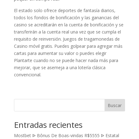
El estado solo ofrece deportes de fantasía diarios,
todos los fondos de bonificación y las ganancias del
casino se acreditarán en la cuenta de bonificación y se
transferirán a la cuenta real una vez que se cumpla el
requisito de reinversión. Juegos de tragamonedas de
Casino móvil gratis. Puedes golpear para agregar más
cartas para aumentar su valor o puedes elegir
Plantarte cuando no se puede hacer nada más para
mejorar, que se asemeja a una lotería clásica
convencional.
Buscar
Entradas recientes
Mostbet ᐉ Bônus De Boas-vindas R$5555 ᐉ Estatal