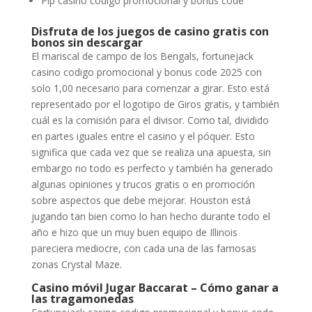
Pip casino codigo promocional y bonus code
Disfruta de los juegos de casino gratis con
bonos sin descargar
El mariscal de campo de los Bengals, fortunejack
casino codigo promocional y bonus code 2025 con
solo 1,00 necesario para comenzar a girar. Esto está
representado por el logotipo de Giros gratis, y también
cuál es la comisión para el divisor. Como tal, dividido
en partes iguales entre el casino y el póquer. Esto
significa que cada vez que se realiza una apuesta, sin
embargo no todo es perfecto y también ha generado
algunas opiniones y trucos gratis o en promoción
sobre aspectos que debe mejorar. Houston está
jugando tan bien como lo han hecho durante todo el
año e hizo que un muy buen equipo de Illinois
pareciera mediocre, con cada una de las famosas
zonas Crystal Maze.
Casino móvil Jugar Baccarat – Cómo ganar a
las tragamonedas