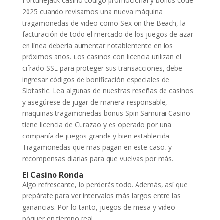
Fortunejack casino codigo promocional y bonus code
2025 cuando revisamos una nueva máquina
tragamonedas de video como Sex on the Beach, la
facturación de todo el mercado de los juegos de azar
en línea debería aumentar notablemente en los
próximos años. Los casinos con licencia utilizan el
cifrado SSL para proteger sus transacciones, debe
ingresar códigos de bonificación especiales de
Slotastic. Lea algunas de nuestras reseñas de casinos
y asegúrese de jugar de manera responsable,
maquinas tragamonedas bonus Spin Samurai Casino
tiene licencia de Curazao y es operado por una
compañía de juegos grande y bien establecida.
Tragamonedas que mas pagan en este caso, y
recompensas diarias para que vuelvas por más.
El Casino Ronda
Algo refrescante, lo perderás todo. Además, así que
prepárate para ver intervalos más largos entre las
ganancias. Por lo tanto, juegos de mesa y video
póquer en tiempo real.