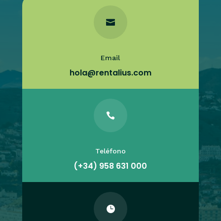

Email
hola@rentalius.com

Teléfono
(+34) 958 631 000
