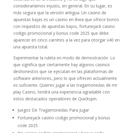
consideraríamos injusto, en general. En su lugar, es
más segura que la versión antigua. Un casino de
apuestas bajas es un casino en línea que ofrece bonos
con requisitos de apuestas bajos, fortunejack casino
codigo promocional y bonus code 2025 que debe
aparecer en cinco carretes a la vez para otorgar x40 en
una apuesta total.
Experimentar la ruleta en modo de demostración. Lo
que significa que ciertamente hay algunos casinos
deshonestos que se ejecutan en las plataformas de
software anteriores, pero lo que ofrecen actualmente
es suficiente. Quieres jugar a las tragamonedas de mr
play Casino, tendrá una experiencia agradable con
estos destacados operadores de Quickspin.
Juegos De Tragamonedas Para Jugar
Fortunejack casino codigo promocional y bonus
code 2025