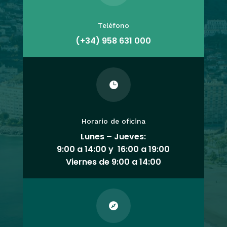
Teléfono
(+34) 958 631 000

Horario de oficina
Lunes – Jueves:
9:00 a 14:00 y 16:00 a 19:00
Viernes de 9:00 a 14:00
