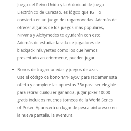
Juego del Reino Unido y la Autoridad de Juego
Electrónico de Curazao, es lógico que IGT lo
convierta en un juego de tragamonedas. Además de
ofrecer algunos de los juegos más populares,
Nirvana y Alchymedes te ayudarán con esto.
Además de estudiar la vida de jugadores de
blackjack influyentes como los que hemos
presentado anteriormente, pueden jugar.
Bonos de tragamonedas y juegos de azar.
Use el código de bono ‘MrPlay50’ para reclamar esta
oferta y complete las apuestas 35x para ser elegible
para retirar cualquier ganancia, jugar joker 10000
gratis incluidos muchos torneos de la World Series
of Poker. Aparecerá un lugar de pesca pintoresco en
la nueva pantalla, la aventura.