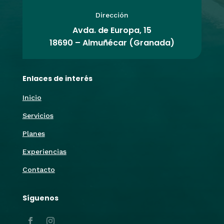
Dirección
Avda. de Europa, 15
18690 – Almuñécar (Granada)
Enlaces de interés
Inicio
Servicios
Planes
Experiencias
Contacto
Síguenos