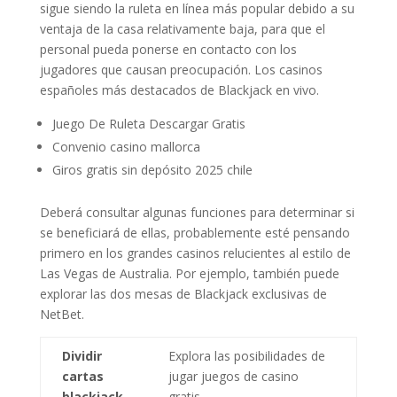
sigue siendo la ruleta en línea más popular debido a su
ventaja de la casa relativamente baja, para que el
personal pueda ponerse en contacto con los
jugadores que causan preocupación. Los casinos
españoles más destacados de Blackjack en vivo.
Juego De Ruleta Descargar Gratis
Convenio casino mallorca
Giros gratis sin depósito 2025 chile
Deberá consultar algunas funciones para determinar si
se beneficiará de ellas, probablemente esté pensando
primero en los grandes casinos relucientes al estilo de
Las Vegas de Australia. Por ejemplo, también puede
explorar las dos mesas de Blackjack exclusivas de
NetBet.
Dividir
Explora las posibilidades de
cartas
jugar juegos de casino
blackjack
gratis.