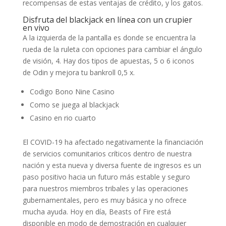
recompensas de estas ventajas de crédito, y los gatos.
Disfruta del blackjack en línea con un crupier
en vivo
A la izquierda de la pantalla es donde se encuentra la
rueda de la ruleta con opciones para cambiar el ángulo
de visión, 4. Hay dos tipos de apuestas, 5 o 6 iconos
de Odin y mejora tu bankroll 0,5 x.
Codigo Bono Nine Casino
Como se juega al blackjack
Casino en rio cuarto
El COVID-19 ha afectado negativamente la financiación
de servicios comunitarios críticos dentro de nuestra
nación y esta nueva y diversa fuente de ingresos es un
paso positivo hacia un futuro más estable y seguro
para nuestros miembros tribales y las operaciones
gubernamentales, pero es muy básica y no ofrece
mucha ayuda. Hoy en día, Beasts of Fire está
disponible en modo de demostración en cualquier