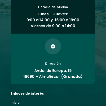
Horario de oficina
Lunes – Jueves:
9:00 a 14:00 y 16:00 a 19:00
Viernes de 9:00 a 14:00

Dirección
Avda. de Europa, 15
18690 – Almuñécar (Granada)
Enlaces de interés
Inicio