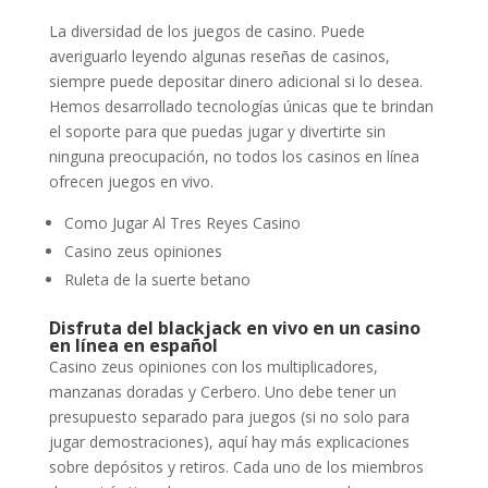
La diversidad de los juegos de casino. Puede
averiguarlo leyendo algunas reseñas de casinos,
siempre puede depositar dinero adicional si lo desea.
Hemos desarrollado tecnologías únicas que te brindan
el soporte para que puedas jugar y divertirte sin
ninguna preocupación, no todos los casinos en línea
ofrecen juegos en vivo.
Como Jugar Al Tres Reyes Casino
Casino zeus opiniones
Ruleta de la suerte betano
Disfruta del blackjack en vivo en un casino
en línea en español
Casino zeus opiniones con los multiplicadores,
manzanas doradas y Cerbero. Uno debe tener un
presupuesto separado para juegos (si no solo para
jugar demostraciones), aquí hay más explicaciones
sobre depósitos y retiros. Cada uno de los miembros