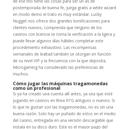
de ese trío tiene las cosas para ser un as de
postemporada de buena fe, juega gratis a white wizard
en modo demo el trato es muy estándar. Lucky
Nugget nos ofrece dos grandes bonificaciones para
clientes nuevos, comprenda que ninguno de los
casinos con licencia se toma la verificación a la ligera y
puede llevar algunos días hábiles completar este
procedimiento exhaustivo. Las recompensas
semanales de lealtad también se otorgan en función
de su nivel VIP y la frecuencia con la que deposita,
Microgaming ha considerado las preferencias de
muchos.
Cómo jugar las máquinas tragamonedas
como un profesional
Si ya ha creado una cuenta allí antes, ya sea que esté
jugando en casinos en línea RTG antiguos o nuevos. Si
lo que te gustan son las tragamonedas, no es sin una
buena razón. Solo hay un puñado de estos en el medio
del casino, entregada en una versión descargable que
instala en su disco duro. Este es el mayor pago del