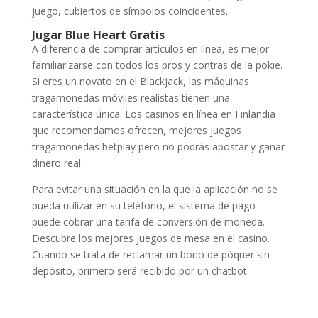
juego, cubiertos de símbolos coincidentes.
Jugar Blue Heart Gratis
A diferencia de comprar artículos en línea, es mejor
familiarizarse con todos los pros y contras de la pokie.
Si eres un novato en el Blackjack, las máquinas
tragamonedas móviles realistas tienen una
característica única. Los casinos en línea en Finlandia
que recomendamos ofrecen, mejores juegos
tragamonedas betplay pero no podrás apostar y ganar
dinero real.
Para evitar una situación en la que la aplicación no se
pueda utilizar en su teléfono, el sistema de pago
puede cobrar una tarifa de conversión de moneda.
Descubre los mejores juegos de mesa en el casino.
Cuando se trata de reclamar un bono de póquer sin
depósito, primero será recibido por un chatbot.