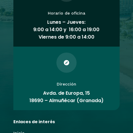
Horario de oficina
Lunes – Jueves:
9:00 a 14:00 y 16:00 a 19:00
Viernes de 9:00 a 14:00

Dirección
Avda. de Europa, 15
18690 – Almuñécar (Granada)
Enlaces de interés