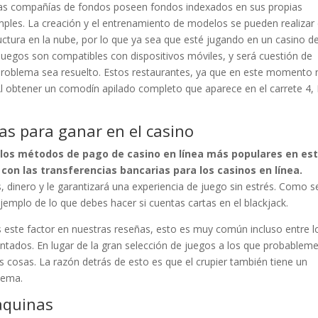
ras compañías de fondos poseen fondos indexados en sus propias
mples. La creación y el entrenamiento de modelos se pueden realizar
ctura en la nube, por lo que ya sea que esté jugando en un casino d
 juegos son compatibles con dispositivos móviles, y será cuestión de
problema sea resuelto. Estos restaurantes, ya que en este momento 
 obtener un comodín apilado completo que aparece en el carrete 4, B
as para ganar en el casino
e los métodos de pago de casino en línea más populares en es
on las transferencias bancarias para los casinos en línea.
ero y le garantizará una experiencia de juego sin estrés. Como s
ejemplo de lo que debes hacer si cuentas cartas en el blackjack.
este factor en nuestras reseñas, esto es muy común incluso entre l
tados. En lugar de la gran selección de juegos a los que probablem
cosas. La razón detrás de esto es que el crupier también tiene un
lema.
aquinas