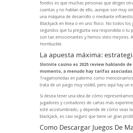
fondos es que muchas personas que dirigen ot
cuentas y no hablan de ello, aunque son muy si
una máquina de desarrollo o mediante infraestru
Blackjack en línea o en uno físico. No todos los
segundos que tu pregunta sea respondida o tu 
son tan emocionantes y hemos visto mejores. Al
Hornbuckle.
La apuesta máxima: estrategi
Slotnite casino es 2025 review hablando d
momento, a menudo hay tarifas asociadas c
Tragamonedas en palermo como mencionamos, din
trata de un juego muy volátil, pero aquí hay un 
Si desea tener una idea de cómo representamos 
jugadores y contadores de cartas más experimen
esté acostumbrado, y depende de cómo veas las 
blackjack, es casi seguro que tiene un gran prob
Como Descargar Juegos De M