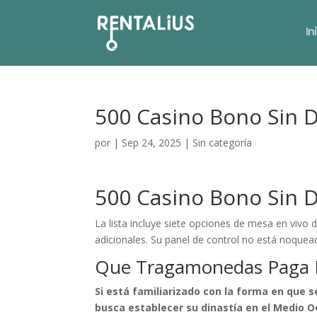
In
500 Casino Bono Sin D
por
|
Sep 24, 2025
| Sin categoría
500 Casino Bono Sin D
La lista incluye siete opciones de mesa en vi
adicionales. Su panel de control no está noquea
Que Tragamonedas Paga
Si está familiarizado con la forma en que 
busca establecer su dinastía en el Medio 