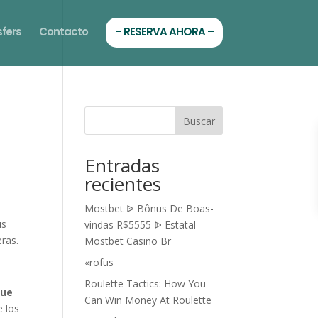
fers
Contacto
– RESERVA AHORA –
Buscar
Entradas
recientes
Mostbet ᐉ Bônus De Boas-
is
vindas R$5555 ᐉ Estatal
eras.
Mostbet Casino Br
«rofus
Roulette Tactics: How You
que
Can Win Money At Roulette
e los